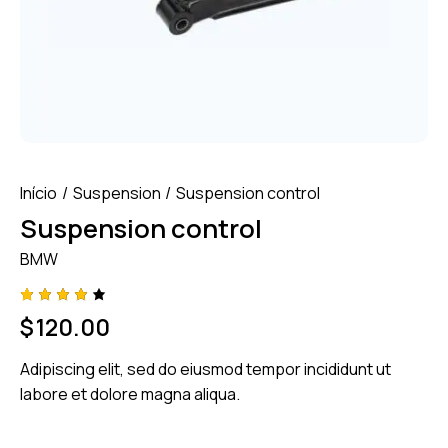
Início
Suspension
Suspension control
Suspension control
BMW
Class
1
$
120.00
ificado
com
4.00
Adipiscing elit, sed do eiusmod tempor incididunt ut
em 5
com
labore et dolore magna aliqua.
base
em
class
ificaçã