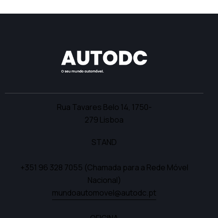
Rua Tavares Belo 14,
1750-
279 Lisboa
STAND
+351 96 328 7055
(Chamada para a Rede Móvel
Nacional)
mundoautomovel@autodc.pt
OFICINA