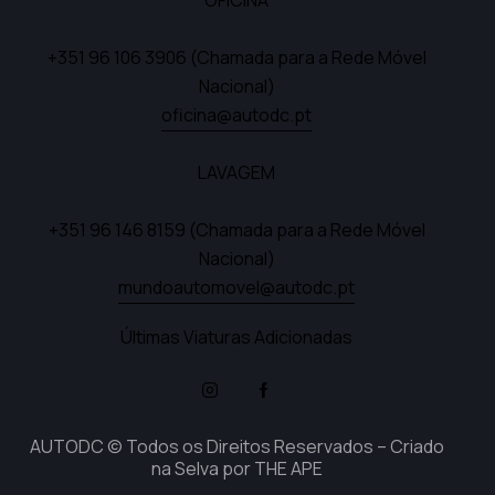
+351 96 106 3906
(Chamada para a Rede Móvel
Nacional)
oficina@autodc.pt
LAVAGEM
+351 96 146 8159
(Chamada para a Rede Móvel
Nacional)
mundoautomovel@autodc.pt
Últimas Viaturas Adicionadas
AUTODC © Todos os Direitos Reservados – Criado
na Selva por
THE APE