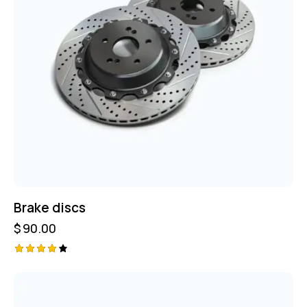
Brake discs
$
90.00
Avaliaç
ão
4.00
de 5