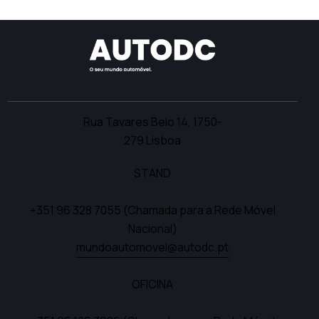
5.00
de 5
Rua Tavares Belo 14,
1750-
279 Lisboa
STAND
+351 96 328 7055
(Chamada para a Rede Móvel
Nacional)
mundoautomovel@autodc.pt
OFICINA