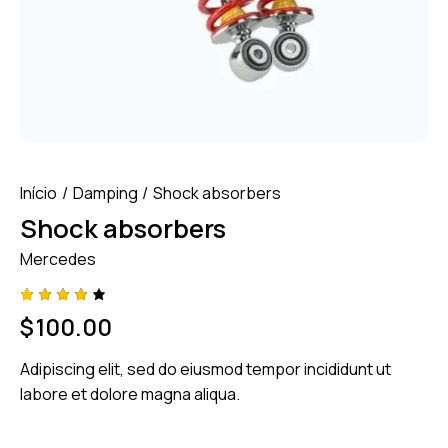
Início
Damping
Shock absorbers
Shock absorbers
Mercedes
Class
1
$
100.00
ificado
com
4.00
Adipiscing elit, sed do eiusmod tempor incididunt ut
em 5
com
labore et dolore magna aliqua.
base
em
class
ificaçã