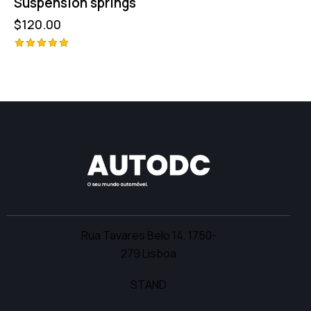
Suspension springs
$
120.00
Avaliação
5.00
de 5
Rua Tavares Belo 14,
1750-
279 Lisboa
STAND