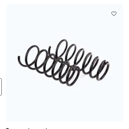
Avaliaç
ão
4.00
de 5