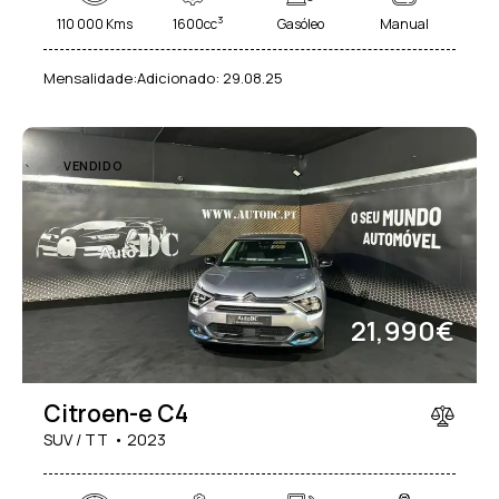
3
110 000 Kms
1600cc
Gasóleo
Manual
Mensalidade:
Adicionado:
29.08.25
VENDIDO
21,990€
Citroen-e C4
SUV / TT
2023