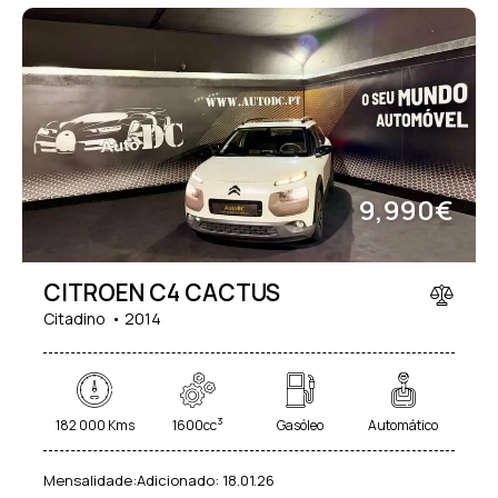
Start/Stop Automático
Suspensão Ajustável (3)
(31)
Teto Panorâmico (11)
Vidros Elétricos (41)
Vidros Escurecidos (26)
9,990€
CITROEN C4 CACTUS
Citadino
2014
3
182 000 Kms
1600cc
Gasóleo
Automático
Mensalidade:
Adicionado:
18.01.26