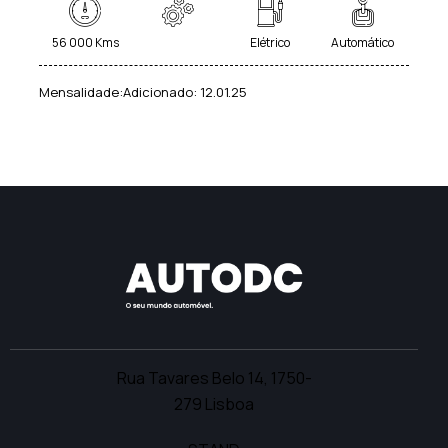
56 000 Kms
Elétrico
Automático
Mensalidade:
Adicionado:
12.01.25
Rua Tavares Belo 14,
1750-
279 Lisboa