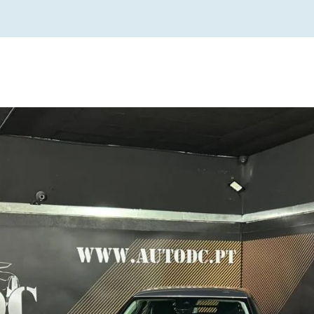
Ano de fabrico
Preço
1600
1981
2024
0
)
Assistente de Arranque em Subida
Ass
(Hill Assist) (17)
Aut
19)
Bancos Automáticos (4)
Blue
 para
Controle de Tração (TCS) (41)
Crui
Keyless) (35)
Entrada USB/Conexões Multimédia
Esto
(41)
36)
Faróis de LED (31)
Fec
à Di
os e
Sensores de Chuva (39)
Sen