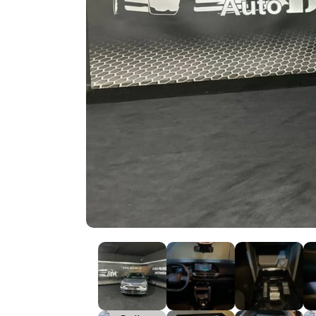
Aquecidos (26)
Sistema de Navegação (40)
Sistema de Reconhe
Sinais de Trânsito (2
Start/Stop Automático (31)
Suspensão Ajustável
Vidros Escurecidos (26)