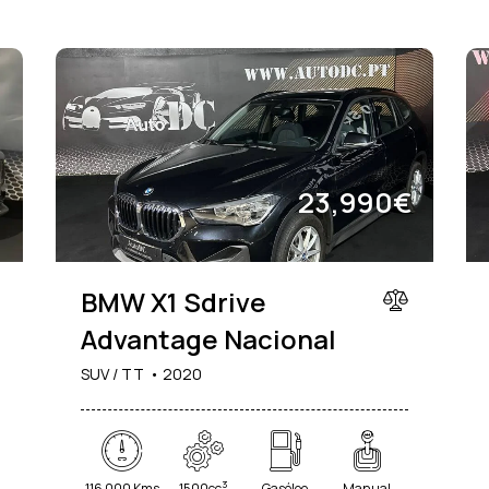
€
23,990€
BMW X1 Sdrive
Advantage Nacional
SUV / TT
2020
3
116 000 Kms
1500cc
Gasóleo
Manual