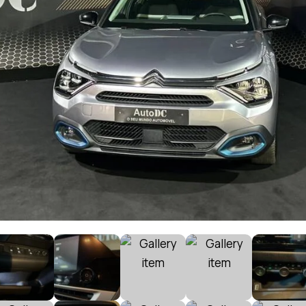
cimento de
Sistema de Som Premium (20)
Sist
5)
(16)
 (3)
Teto Panorâmico (11)
Vidr