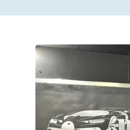
Quilometragem
Cilindrada
128
300000
0
ABS (41)
Ar Condicionado (41
Assistente de Faixa (28)
Bancos Aquecidos (
Câmara de Estacionamento (26)
Carregador Wireless
Smartphone (15)
Detector de Ângulo Morto (27)
Entrada sem Chave (
Estofos Mistos (13)
Faróis Adaptativos (
Jantes em Liga Leve (40)
Retrovisores Elétric