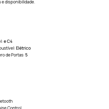
 e disponibilidade.
l:
e C4
ustível:
Elétrico
ro de Portas:
5
uetooth
uise Control