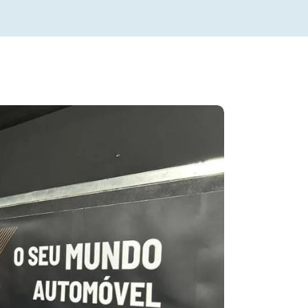
13990
istente de Estacionamento
omático (6)
tooth (38)
se Control (35)
fos em Pele (17)
ho Centralizado com Comando
stância (42)
sores de Estacionamento (35)