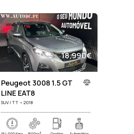
VENDIDO
18,990€
Peugeot 3008 1.5 GT
LINE EAT8
SUV / TT
2018
3
164 000 Kms
1500cc
Gasóleo
Automático