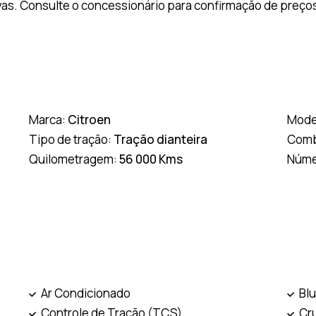
as. Consulte o concessionário para confirmação de preços
Marca:
Citroen
Mode
Tipo de tração:
Tração dianteira
Comb
Quilometragem:
56 000 Kms
Núme
Ar Condicionado
Bl
Controle de Tração (TCS)
Cr