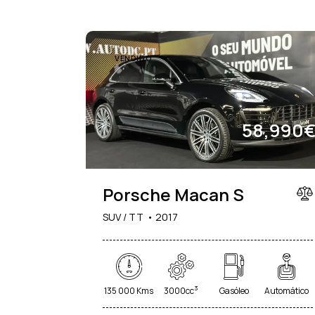
VENDIDO
58,990
Porsche Macan S
SUV / TT
2017
3
135 000 Kms
3000cc
Gasóleo
Automático