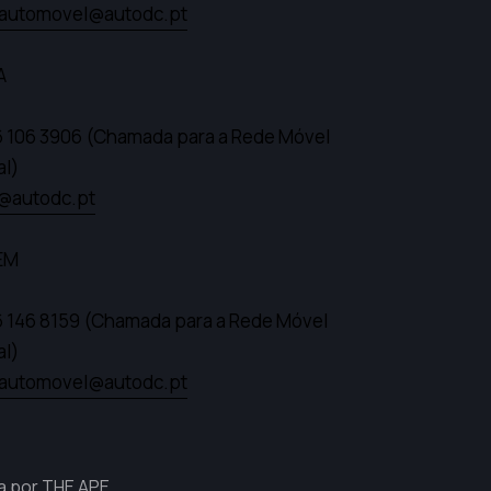
automovel@autodc.pt
A
6 106 3906
(Chamada para a Rede Móvel
al)
a@autodc.pt
EM
6 146 8159
(Chamada para a Rede Móvel
al)
automovel@autodc.pt
a por
THE APE