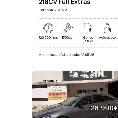
218CV Full Extras
Aquecidos (26)
Sistema de Navegação (40)
Sistema de Reconhe
Carrinha
2022
Sinais de Trânsito (2
Start/Stop Automático (31)
Suspensão Ajustável
Vidros Escurecidos (26)
3
120 000 Kms
1300cc
Híbrido
Automático
(PHEV)
Mensalidade:
Adicionado:
12.05.26
VENDIDO
28,990