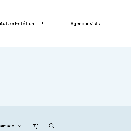
 Auto e Estética
Agendar Visita
stética
Lavagem Auto
Agendar Visita