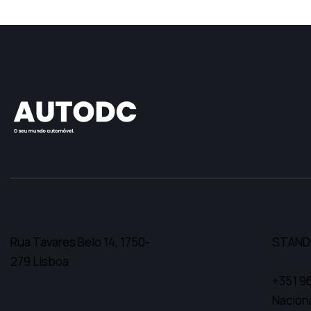
Rua Tavares Belo 14,
1750-
STAND
279 Lisboa
+351 9
Nacion