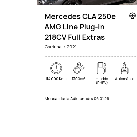
Mercedes CLA 250e
AMG Line Plug-in
218CV Full Extras
Carrinha
2021
3
114 000 Kms
1300cc
Híbrido
Automático
(PHEV)
Mensalidade:
Adicionado:
06.01.26