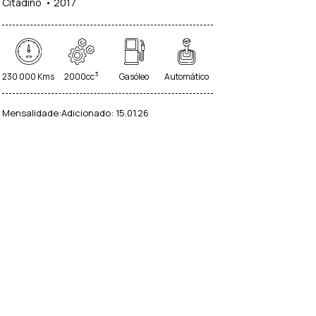
Citadino
2017
ema de Tracção Integral (DTC)
os Elétricos (41)
3
230 000 Kms
2000cc
Gasóleo
Automático
Mensalidade:
Adicionado:
15.01.26