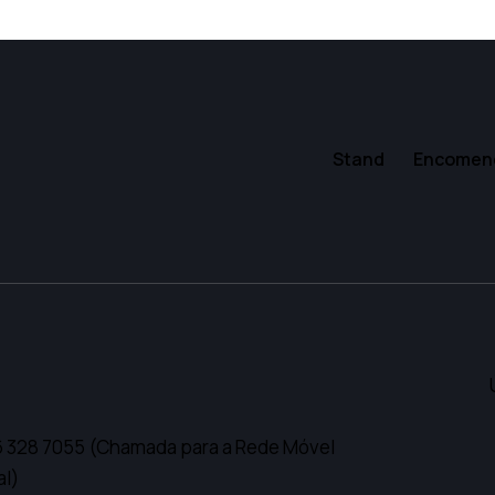
Stand
Encomend
6 328 7055
(Chamada para a Rede Móvel
al)