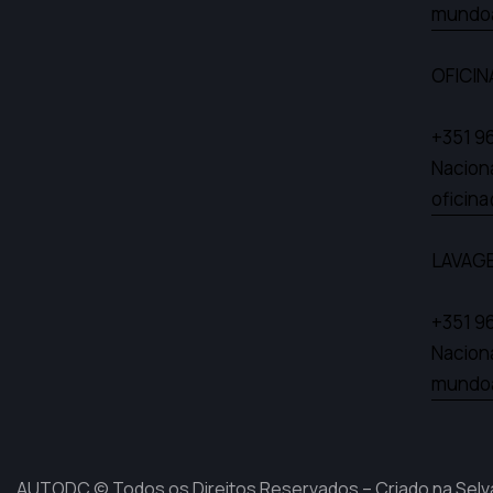
mundo
OFICIN
+351 9
Nacion
oficin
LAVAG
+351 9
Nacion
mundo
AUTODC © Todos os Direitos Reservados – Criado na Selv