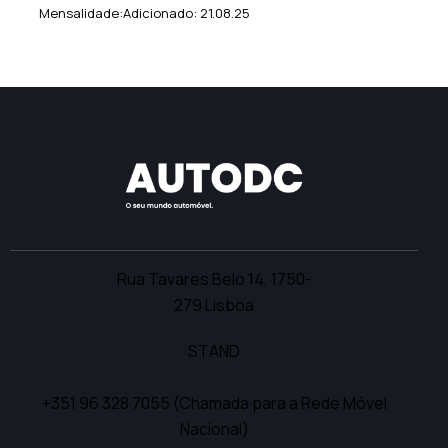
Mensalidade:
Adicionado:
21.08.25
Rua Tavares Belo 14,
1750-
279 Lisboa
STAND
+351 96 328 7055
(Chamada para a Rede Móvel
Nacional)