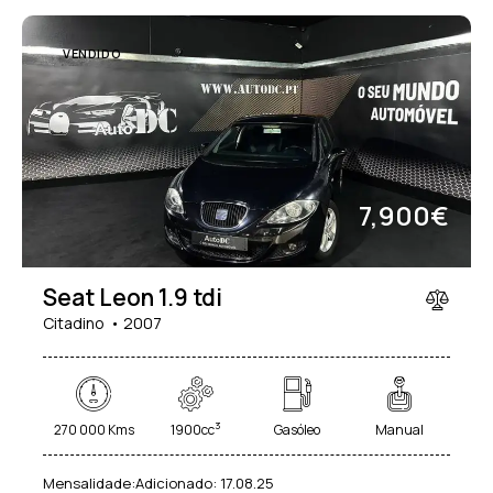
VENDIDO
7,900€
Seat Leon 1.9 tdi
Citadino
2007
3
270 000 Kms
1900cc
Gasóleo
Manual
Mensalidade:
Adicionado:
17.08.25