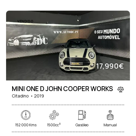
VENDIDO
17,990€
MINI ONE D JOHN COOPER WORKS
Citadino
2019
3
152 000 Kms
1500cc
Gasóleo
Manual