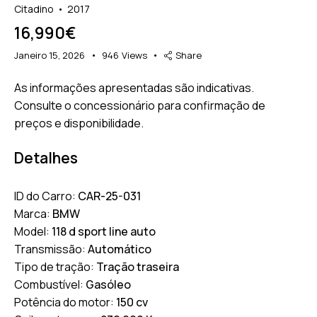
Controle de Tração
Cruise Control (35)
Citadino
2017
(TCS) (41)
16,990€
Detector de Ângulo
Entrada sem Chave
Morto (27)
(Keyless) (35)
Janeiro 15, 2026
946
Views
Share
Entrada USB/Conexões
Estofos em Pele (17)
Multimédia (41)
As informações apresentadas são indicativas.
Consulte o concessionário para confirmação de
Estofos Mistos (13)
Faróis Adaptativos (36)
preços e disponibilidade.
Faróis de LED (31)
Fecho Centralizado com
Comando à Distância
(42)
Detalhes
Jantes em Liga Leve (40)
Retrovisores Elétricos e
Aquecidos (26)
ID do Carro:
CAR-25-031
Sensores de Chuva (39)
Sensores de
Marca:
BMW
Estacionamento (35)
Model:
118 d sport line auto
Sistema de Navegação
Sistema de
Transmissão:
Automático
(40)
Reconhecimento de
Tipo de tração:
Tração traseira
Sinais de Trânsito (25)
Combustível:
Gasóleo
Sistema de Som Premium
Sistema de Tracção
Potência do motor:
150 cv
(20)
Integral (DTC) (16)