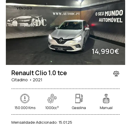
VENDIDO
14,990€
Renault Clio 1.0 tce
Citadino
2021
3
150 000 Kms
1000cc
Gasolina
Manual
Mensalidade:
Adicionado:
15.01.25