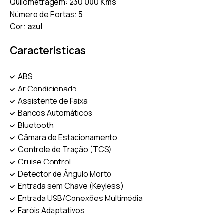
Quilometragem:
230 000 Kms
Start/Stop Automático
Suspensão Ajustável (3)
(31)
Número de Portas:
5
Cor:
azul
Teto Panorâmico (11)
Vidros Elétricos (41)
Vidros Escurecidos (26)
Características
ABS
Ar Condicionado
Assistente de Faixa
Bancos Automáticos
Bluetooth
Câmara de Estacionamento
Controle de Tração (TCS)
Cruise Control
Detector de Ângulo Morto
Entrada sem Chave (Keyless)
Entrada USB/Conexões Multimédia
Faróis Adaptativos