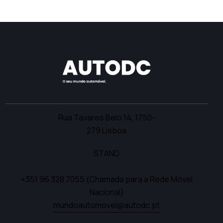
Rua Tavares Belo 14,
1750-
279 Lisboa
STAND
+351 96 328 7055
(Chamada para a Rede Móvel
Nacional)
mundoautomovel@autodc.pt