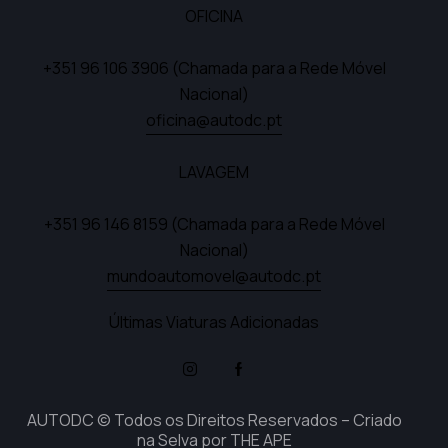
OFICINA
+351 96 106 3906
(Chamada para a Rede Móvel
Nacional)
oficina@autodc.pt
LAVAGEM
+351 96 146 8159
(Chamada para a Rede Móvel
Nacional)
mundoautomovel@autodc.pt
Últimas Viaturas Adicionadas
AUTODC © Todos os Direitos Reservados – Criado
na Selva por
THE APE