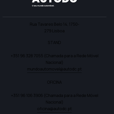
Rua Tavares Belo 14,
1750-
279 Lisboa
STAND
+351 96 328 7055
(Chamada para a Rede Móvel
Nacional)
mundoautomovel@autodc.pt
OFICINA
+351 96 106 3906
(Chamada para a Rede Móvel
Nacional)
oficina@autodc.pt