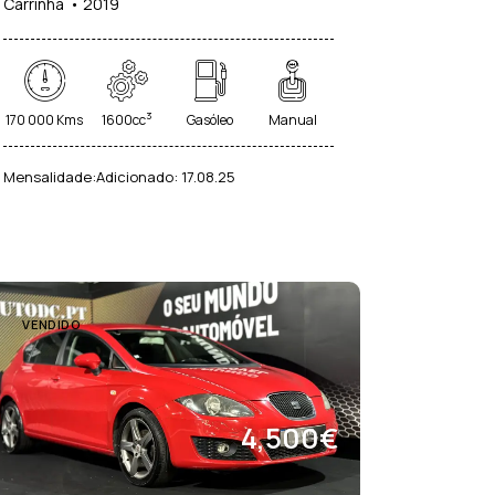
Carrinha
2019
ema de Tracção Integral (DTC)
os Elétricos (41)
3
170 000 Kms
1600cc
Gasóleo
Manual
Mensalidade:
Adicionado:
17.08.25
VENDIDO
4,500€