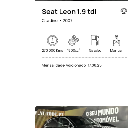
Seat Leon 1.9 tdi
Citadino
2007
3
270 000 Kms
1900cc
Gasóleo
Manual
Mensalidade:
Adicionado:
17.08.25
VENDIDO