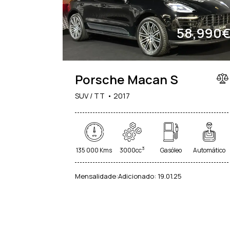
58,990
Porsche Macan S
SUV / TT
2017
3
135 000 Kms
3000cc
Gasóleo
Automático
Mensalidade:
Adicionado:
19.01.25