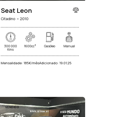
Seat Leon
Citadino
2010
3
300 000
1600cc
Gasóleo
Manual
Kms
Mensalidade:
185€/mês
Adicionado:
19.01.25
VENDIDO