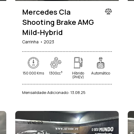
Mercedes Cla
Shooting Brake AMG
Mild-Hybrid
Carrinha
2023
3
150 000 Kms
1300cc
Híbrido
Automático
(PHEV)
Mensalidade:
Adicionado:
13.08.25
VENDIDO