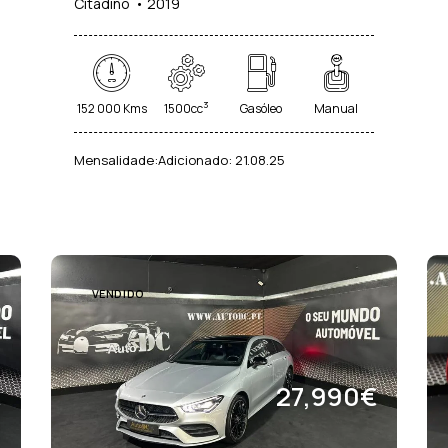
Citadino
2019
cimento de
Sistema de Som Premium (20)
Sist
5)
(16)
 (3)
Teto Panorâmico (11)
Vidr
3
152 000 Kms
1500cc
Gasóleo
Manual
Mensalidade:
Adicionado:
21.08.25
VENDIDO
€
27,990€