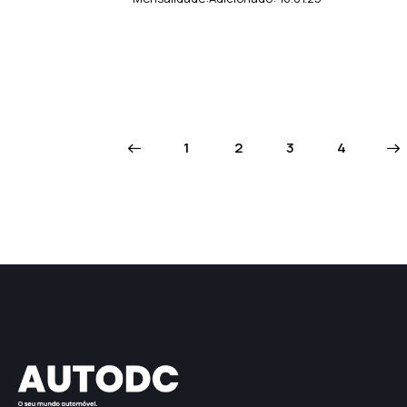
<
1
2
3
>
4