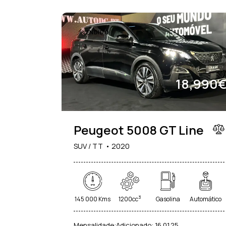
VENDIDO
18,990
Peugeot 5008 GT Line
SUV / TT
2020
3
145 000 Kms
1200cc
Gasolina
Automático
Mensalidade:
Adicionado:
16.01.25