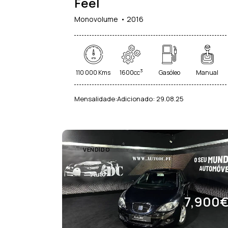
Feel
Aquecidos (26)
Sistema de Navegação (40)
Sistema de Reconhe
Monovolume
2016
Sinais de Trânsito (2
Start/Stop Automático (31)
Suspensão Ajustável
Vidros Escurecidos (26)
3
110 000 Kms
1600cc
Gasóleo
Manual
Mensalidade:
Adicionado:
29.08.25
VENDIDO
7,900