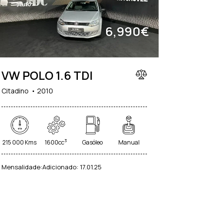
6,990€
VW POLO 1.6 TDI
Citadino
2010
3
215 000 Kms
1600cc
Gasóleo
Manual
Mensalidade:
Adicionado:
17.01.25