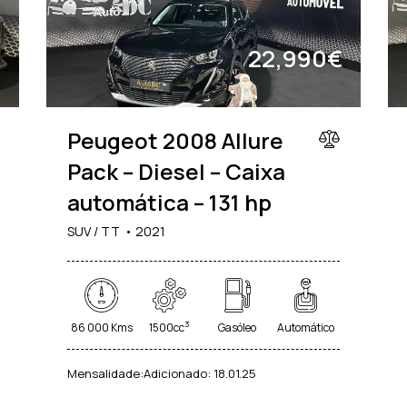
€
22,990€
Peugeot 2008 Allure
Pack – Diesel – Caixa
automática – 131 hp
SUV / TT
2021
3
86 000 Kms
1500cc
Gasóleo
Automático
Mensalidade:
Adicionado:
18.01.25