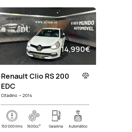
VENDIDO
14,990€
Renault Clio RS 200
EDC
Citadino
2014
3
150 000 Kms
1600cc
Gasolina
Automático