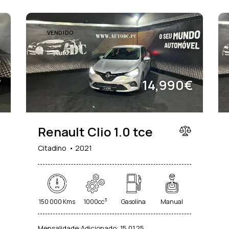
VENDIDO
€
14,990€
Renault Clio 1.0 tce
Citadino
2021
3
150 000 Kms
1000cc
Gasolina
Manual
Mensalidade:
Adicionado:
15.01.25