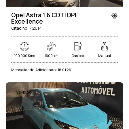
Opel Astra 1.6 CDTI DPF
Excellence
Citadino
2014
3
190 000 Kms
1600cc
Gasóleo
Manual
Mensalidade:
Adicionado:
16.01.26
VENDIDO