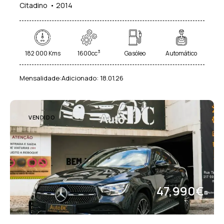
Citadino
2014
3
182 000 Kms
1600cc
Gasóleo
Automático
Mensalidade:
Adicionado:
18.01.26
VENDIDO
47,990€