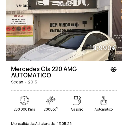
Start/Stop Automático
Suspensão Ajustável (3)
VENDIDO
(31)
Teto Panorâmico (11)
Vidros Elétricos (41)
Vidros Escurecidos (26)
19,990€
Mercedes Cla 220 AMG
AUTOMATICO
Sedan
2013
3
230 000 Kms
2000cc
Gasóleo
Automático
Mensalidade:
Adicionado:
13.05.26