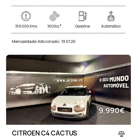
3
159 000 Kms
1600cc
Gasolina
Automático
Mensalidade:
Adicionado:
19.01.26
9,990€
CITROEN C4 CACTUS