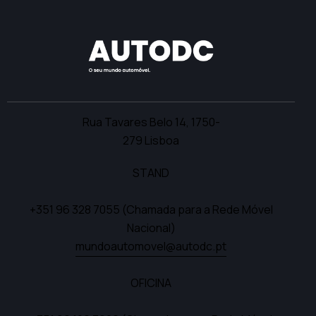
Rua Tavares Belo 14,
1750-
279 Lisboa
STAND
+351 96 328 7055
(Chamada para a Rede Móvel
Nacional)
mundoautomovel@autodc.pt
OFICINA