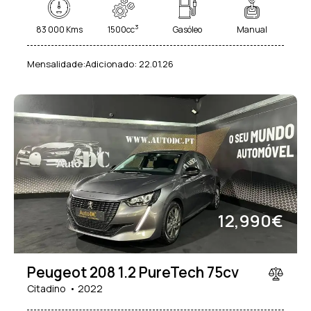
3
83 000 Kms
1500cc
Gasóleo
Manual
Mensalidade:
Adicionado:
22.01.26
12,990€
Peugeot 208 1.2 PureTech 75cv
Citadino
2022