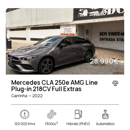
28,990€
Mercedes CLA 250e AMG Line
Plug-in 218CV Full Extras
Carrinha
2022
3
120 000 Kms
1300cc
Híbrido (PHEV)
Automático